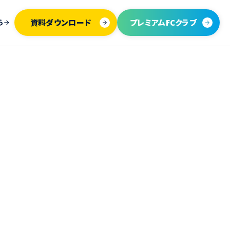
資料ダウンロード
プレミアムFCクラブ
ら
arrow_forward
arrow_forward
arrow_forward